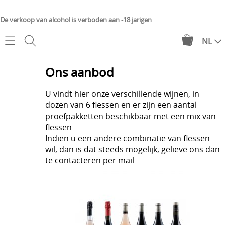
De verkoop van alcohol is verboden aan -18 jarigen
NL
Home
Ons aanbod
Webshop
U vindt hier onze verschillende wijnen, in
dozen van 6 flessen
en er zijn een aantal
Château de Minière
Mijn account
proefpakketten beschikbaar met een mix van
flessen
Château de Suronde
Indien u een andere combinatie van flessen
Contact
wil, dan is dat steeds mogelijk, gelieve ons dan
Proefpakket
te contacteren per mail
Levering
Online degustatie
Over ons
Geschenken