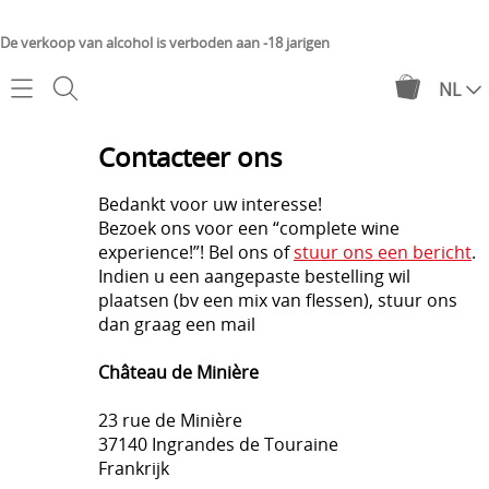
De verkoop van alcohol is verboden aan -18 jarigen
NL
Home
Contacteer ons
Webshop
Bedankt voor uw interesse!
Bezoek ons voor een “complete wine
Château de Minière
Mijn account
experience!”! Bel ons of
stuur ons een bericht
.
Indien u een aangepaste bestelling wil
Château de Suronde
plaatsen (bv een mix van flessen), stuur ons
Contact
dan graag een mail
Proefpakket
Levering
Online degustatie
Château de Minière
Over ons
Geschenken
23 rue de Minière
37140 Ingrandes de Touraine
Frankrijk