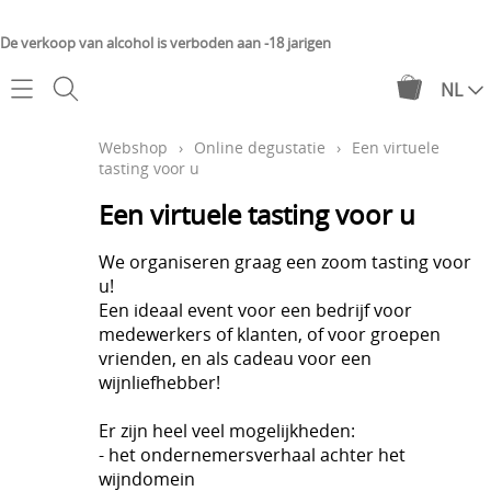
De verkoop van alcohol is verboden aan -18 jarigen
NL
Home
Webshop
›
Online degustatie
›
Een virtuele
tasting voor u
Webshop
Een virtuele tasting voor u
Château de Minière
Mijn account
We organiseren graag een zoom tasting voor
Château de Suronde
u!
Contact
Een ideaal event voor een bedrijf voor
Proefpakket
medewerkers of klanten, of voor groepen
Levering
vrienden, en als cadeau voor een
Online degustatie
wijnliefhebber!
Over ons
Geschenken
Er zijn heel veel mogelijkheden:
- het ondernemersverhaal achter het
wijndomein