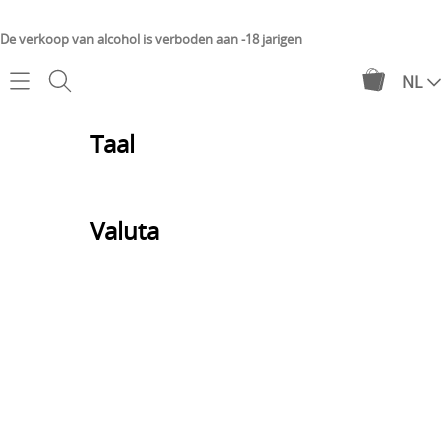
De verkoop van alcohol is verboden aan -18 jarigen
NL
Home
Taal
Webshop
English
Français
Château de Minière
Valuta
Mijn account
Engels
Frans
Château de Suronde
Contact
EUR
Proefpakket
Nederlands
Levering
Euro
Online degustatie
Nederlands
Over ons
Geschenken